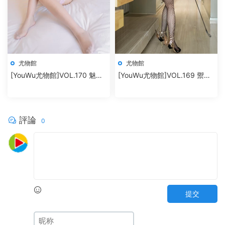
尤物館
尤物館
[YouWu尤物館]VOL.170 魅惑
[YouWu尤物館]VOL.169 禦姐
内衣蕾絲襪 nova李雅
美腿翹臀私房魅惑 筱慧
評論
0
提交