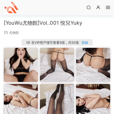
[YouWu尤物館]Vol..001 悅兒Yuky
尤物館
非VIP用戶僅可查看9張，共50張
登錄