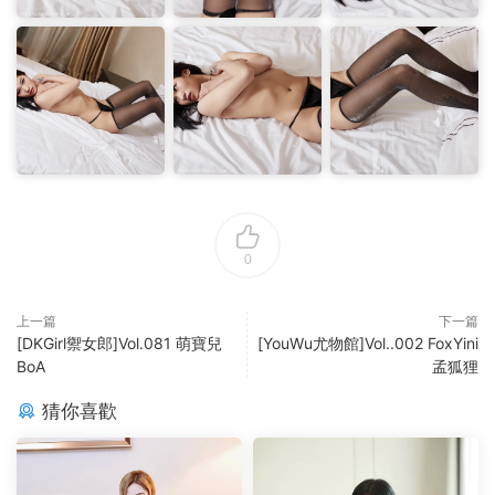
0
上一篇
下一篇
[DKGirl禦女郎]Vol.081 萌寶兒
[YouWu尤物館]Vol..002 FoxYini
BoA
孟狐狸
猜你喜歡