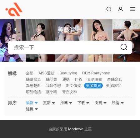
美腿寶貝
機構
全部
AISS愛絲
Beautyleg
DDY Pantyhose
絲慕寫真
絲間舞
麗櫃
佳爺
壹吻映畫
奈絲寫真
異思趣向
我絲你想
斯文傳媒
美腿寶貝
美腿駭客
萌甜物語
襪小喵
青丘女神
排序
最新
更新
推薦
下載
浏覽
評論
随機
自豪的采用
Modown
主題