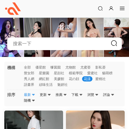
花漾
機構
全部
優星館
嗲囡囡
尤物館
尤蜜荟
影私荟
禦女郎
星樂園
星顔社
模範學院
愛蜜社
貓萌榜
秀人網
網紅館
美媛館
花の顔
花漾
蜜桃社
語畫界
頑味生活
魅妍社
排序
最新
更新
推薦
下載
浏覽
評論
随機