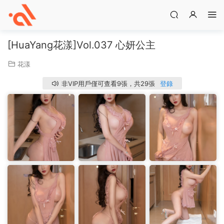
[HuaYang花漾]Vol.037 心妍公主
花漾
非VIP用戶僅可查看9張，共29張
登錄