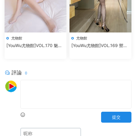
尤物館
尤物館
[YouWu尤物館]VOL.170 魅惑
[YouWu尤物館]VOL.169 禦姐
内衣蕾絲襪 nova李雅
美腿翹臀私房魅惑 筱慧
評論
0
提交