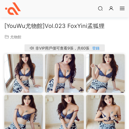
[YouWu尤物館]Vol.023 FoxYini孟狐狸
尤物館
非VIP用戶僅可查看9張，共60張
登錄