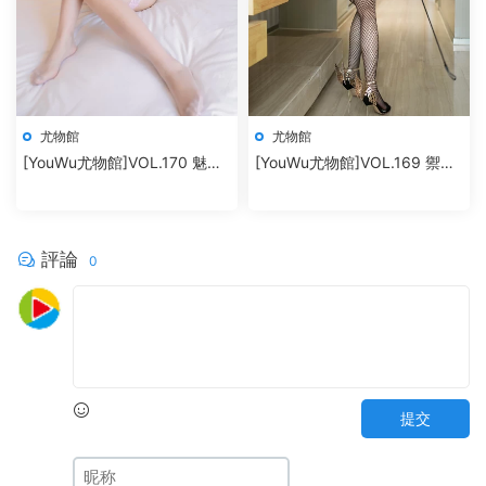
尤物館
尤物館
[YouWu尤物館]VOL.170 魅惑
[YouWu尤物館]VOL.169 禦姐
内衣蕾絲襪 nova李雅
美腿翹臀私房魅惑 筱慧
評論
0
提交