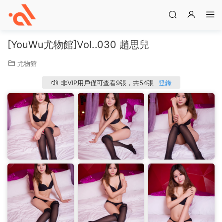
[YouWu尤物館]Vol..030 趙思兒
尤物館
非VIP用戶僅可查看9張，共54張
登錄