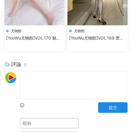
尤物館
尤物館
[YouWu尤物館]VOL.170 魅惑
[YouWu尤物館]VOL.169 禦姐
内衣蕾絲襪 nova李雅
美腿翹臀私房魅惑 筱慧
評論
0
提交