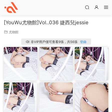
[YouWu尤物館]Vol..036 婕西兒jessie
尤物館
非VIP用戶僅可查看9張，共56張
登錄