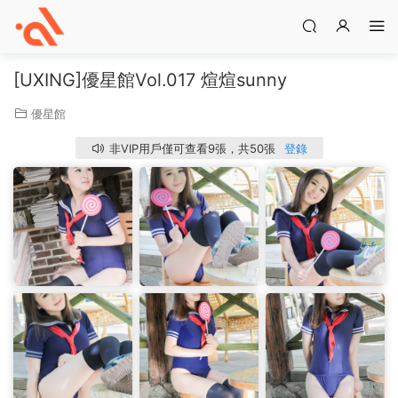
[UXING]優星館Vol.017 煊煊sunny
優星館
非VIP用戶僅可查看9張，共50張
登錄