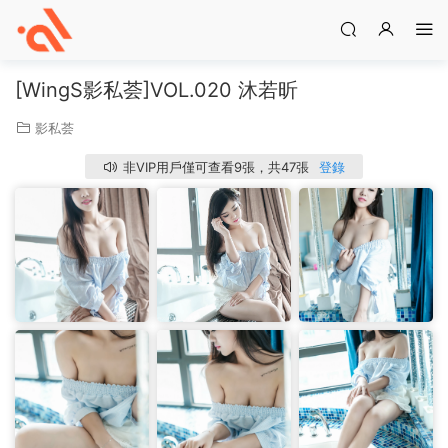
[WingS影私荟]VOL.020 沐若昕
影私荟
非VIP用戶僅可查看9張，共47張
登錄