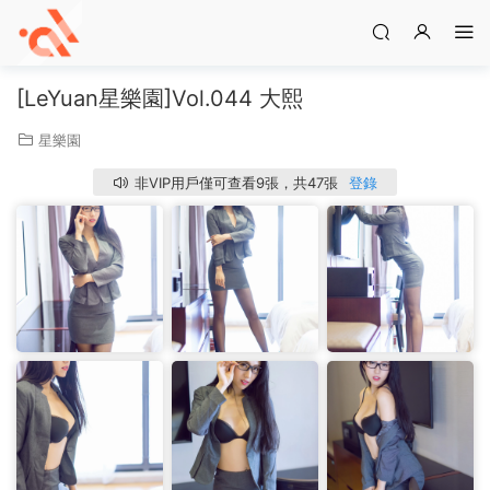
[LeYuan星樂園]Vol.044 大熙
星樂園
非VIP用戶僅可查看9張，共47張
登錄