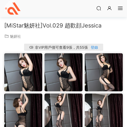
[MiStar魅妍社]Vol.029 趙歡顔Jessica
魅妍社
非VIP用戶僅可查看9張，共55張
登錄