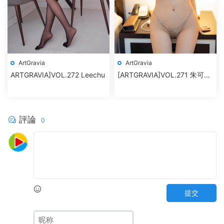
ArtGravia
ArtGravia
ARTGRAVIA]VOL.272 Leechu
[ARTGRAVIA]VOL.271 朱可兒
Flower
評論
0
提交