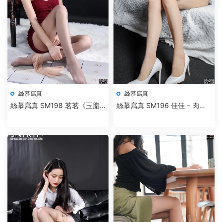
絲慕寫真
絲慕寫真
絲慕寫真 SM198 茗茗《玉脂
絲慕寫真 SM196 佳佳 – 肉絲
香絲》-新作
小熱褲