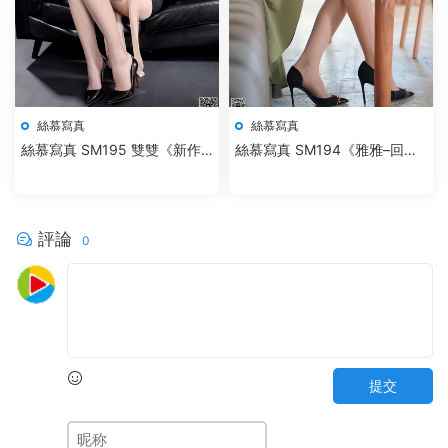
絲慕寫真
絲慕寫真
絲慕寫真 SM195 雙雙《新作–
絲慕寫真 SM194《雅雅–回
捆綁欲望》
顧》
評論
0
提交