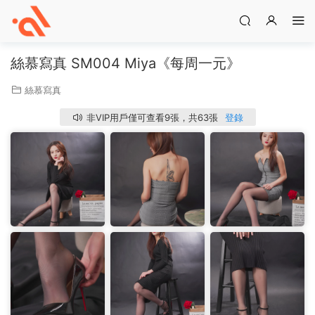
絲慕寫真 SM004 Miya《每周一元》
絲慕寫真
非VIP用戶僅可查看9張，共63張
登錄