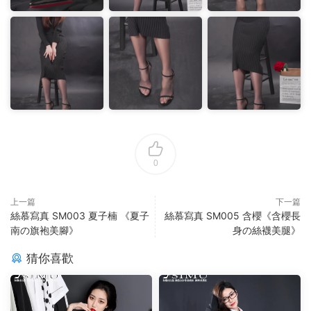
0
上一篇
下一篇
絲慕寫真 SM003 夏子楠 《夏子
絲慕寫真 SM005 含櫻《含櫻長
南の旗袍美腳》
身の絲襪美腿》
猜你喜歡