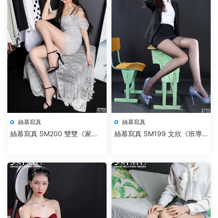
絲慕寫真
絲慕寫真
絲慕寫真 SM200 雙雙《家妻
絲慕寫真 SM199 文欣《班導
的私生活》
師》