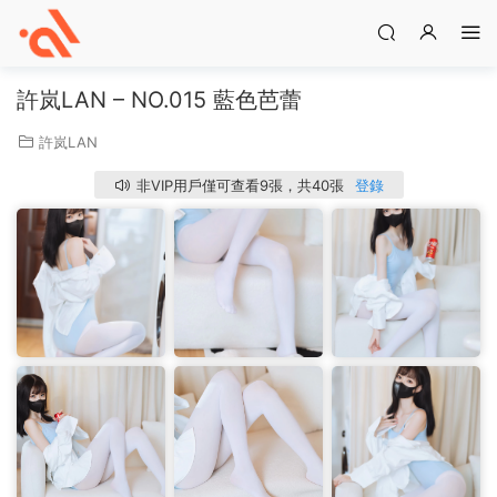
許岚LAN – NO.015 藍色芭蕾
許岚LAN
非VIP用戶僅可查看9張，共40張
登錄