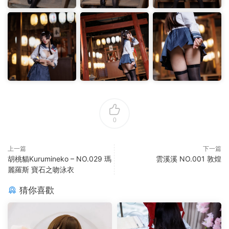
0
上一篇
下一篇
胡桃貓Kurumineko – NO.029 瑪
雲溪溪 NO.001 敦煌
麗羅斯 寶石之吻泳衣
猜你喜歡