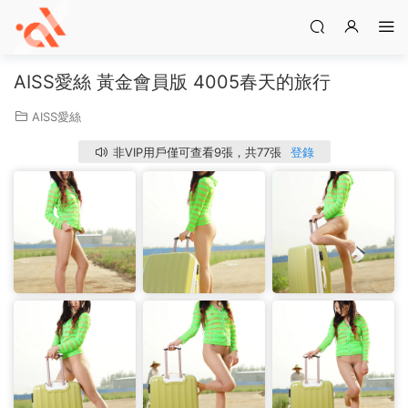
AISS愛絲 黃金會員版 4005春天的旅行
AISS愛絲
非VIP用戶僅可查看9張，共77張
登錄