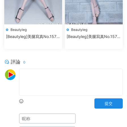
Beautyleg
Beautyleg
[Beautyleg]美腿寫真No.1571
[Beautyleg]美腿寫真No.1570
Flora
Abby
評論
0
提交