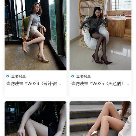
壹吻映畫
壹吻映畫
壹吻映畫 YW026《辣辣·醉人
壹吻映畫 YW025《黑色的》夢
紅唇》
夢