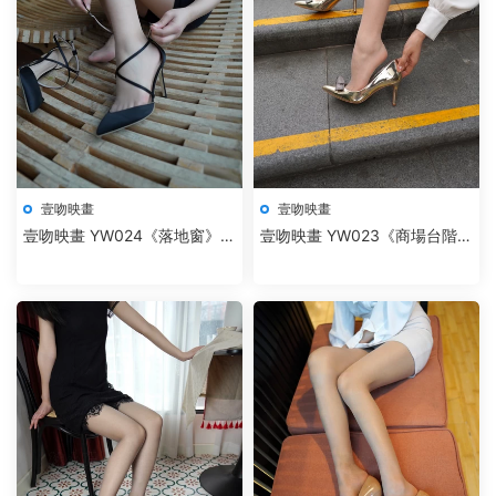
壹吻映畫
壹吻映畫
壹吻映畫 YW024《落地窗》辣
壹吻映畫 YW023《商場台階》
辣
笑笑