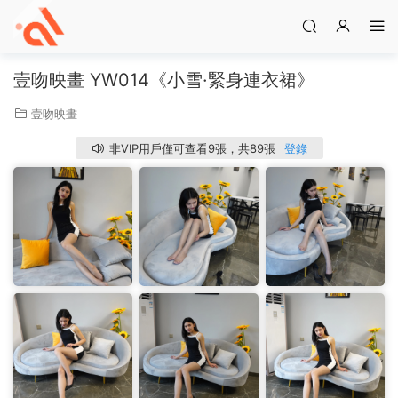
壹吻映畫 YW014《小雪·緊身連衣裙》
壹吻映畫
非VIP用戶僅可查看9張，共89張
登錄