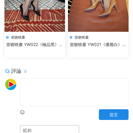
壹吻映畫
壹吻映畫
壹吻映畫 YW022《極品黑》彩
壹吻映畫 YW021《優雅白》素
彩
素
評論
0
提交