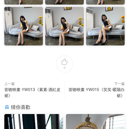
0
上一篇
下一篇
壹吻映畫 YW013《素素·酒紅皮
壹吻映畫 YW015《笑笑·暖陽白
裙》
裙》
猜你喜歡