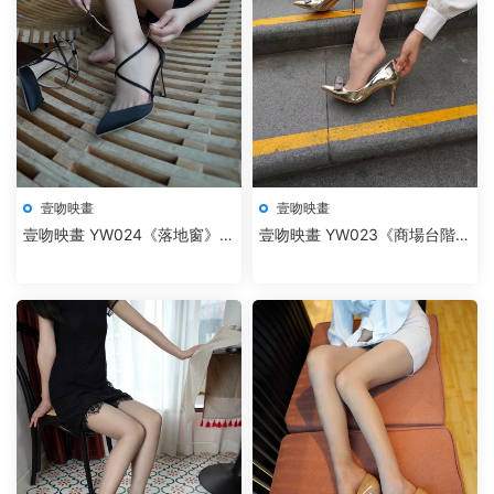
壹吻映畫
壹吻映畫
壹吻映畫 YW024《落地窗》辣
壹吻映畫 YW023《商場台階》
辣
笑笑