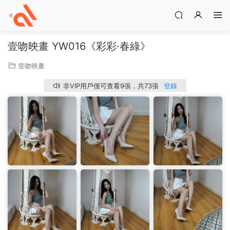
壹吻映畫 YW016《彩彩·春綠》
壹吻映畫
非VIP用戶僅可查看9張，共73張
登錄