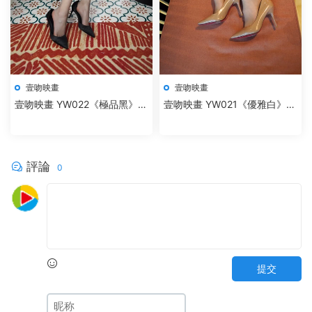
壹吻映畫
壹吻映畫
壹吻映畫 YW022《極品黑》彩
壹吻映畫 YW021《優雅白》素
彩
素
評論
0
提交