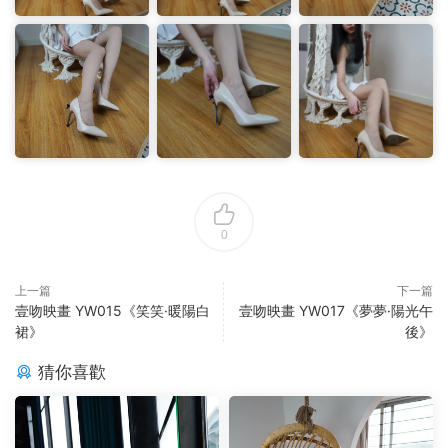
0
上一篇
下一篇
壹吻映畫 YW015《笑笑·暖陽白
壹吻映畫 YW017《夢夢·陽光午
裙》
後》
猜你喜歡