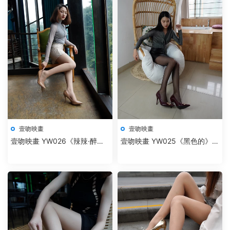
壹吻映畫
壹吻映畫
壹吻映畫 YW026《辣辣·醉人
壹吻映畫 YW025《黑色的》夢
紅唇》
夢