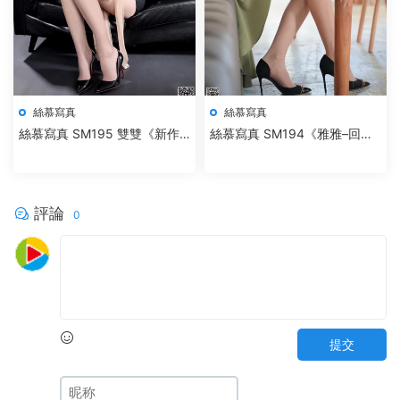
絲慕寫真
絲慕寫真
絲慕寫真 SM195 雙雙《新作–
絲慕寫真 SM194《雅雅–回
捆綁欲望》
顧》
評論
0
提交