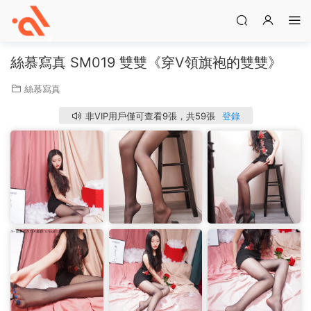
絲慕寫真 SM019 雙雙《穿V領旗袍的雙雙》
絲慕寫真
非VIP用戶僅可查看9張，共59張
登錄