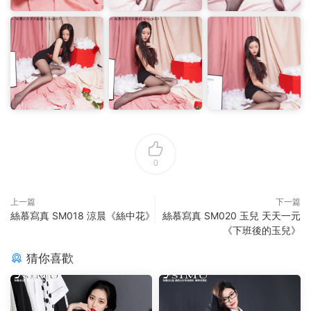
0
上一篇
下一篇
絲慕寫真 SM018 涼晨《絲中花》
絲慕寫真 SM020 玉兒 天天一元
《下班後的玉兒》
猜你喜歡