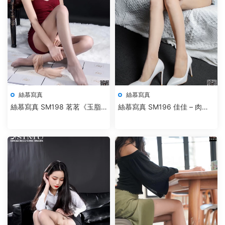
絲慕寫真
絲慕寫真
絲慕寫真 SM198 茗茗《玉脂
絲慕寫真 SM196 佳佳 – 肉絲
香絲》-新作
小熱褲