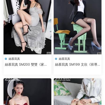
絲慕寫真
絲慕寫真
絲慕寫真 SM200 雙雙《家妻
絲慕寫真 SM199 文欣《班導
的私生活》
師》