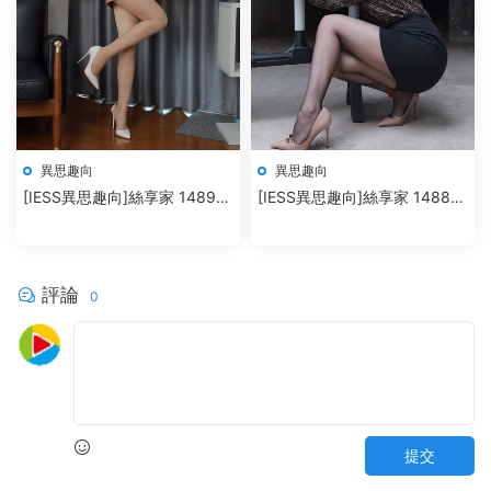
異思趣向
異思趣向
[IESS異思趣向]絲享家 1489
[IESS異思趣向]絲享家 1488
小婕《粉色的溫柔》
秋秋《孤身走暗巷》
評論
0
提交