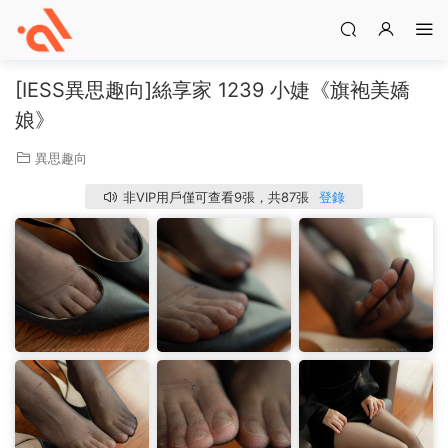
[IESS異思趣向]絲享家 1239 小婕《旗袍美嬌
娘》
異思趣向
非VIP用戶僅可查看9張，共87張
登錄