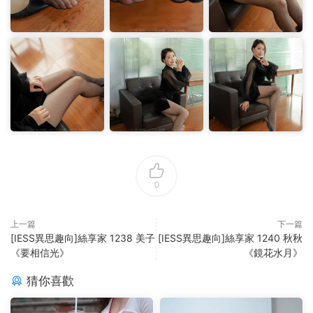
0
上一篇
下一篇
[IESS異思趣向]絲享家 1238 美子
[IESS異思趣向]絲享家 1240 秋秋
《要相信光》
《鏡花水月》
猜你喜歡