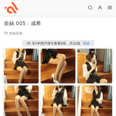
奈絲 005：成希
奈絲寫真
非VIP用戶僅可查看9張，共32張
登錄