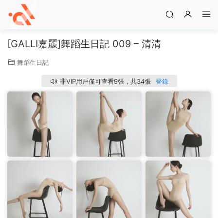
[GALLI嘉麗]舞蹈生日記 009 – 清清
舞蹈生日記
非VIP用戶僅可查看9張，共34張
登錄