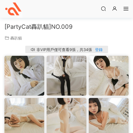
[PartyCat轟趴貓]NO.009
轟趴貓
非VIP用戶僅可查看9張，共34張
登錄