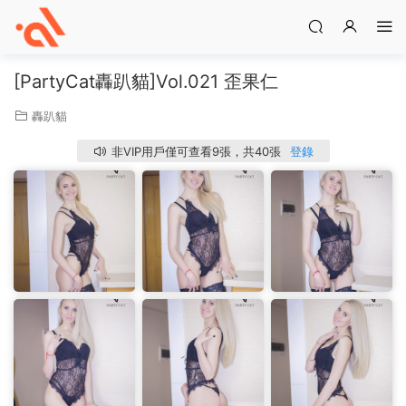
[PartyCat轟趴貓]Vol.021 歪果仁
轟趴貓
非VIP用戶僅可查看9張，共40張
登錄