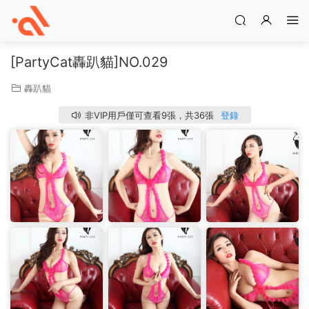
[PartyCat轟趴貓]NO.029
轟趴貓
非VIP用戶僅可查看9張，共36張
登錄