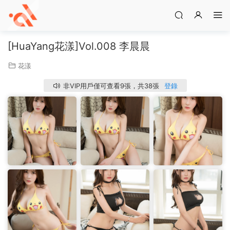
[HuaYang花漾]Vol.008 李晨晨
花漾
非VIP用戶僅可查看9張，共38張
登錄