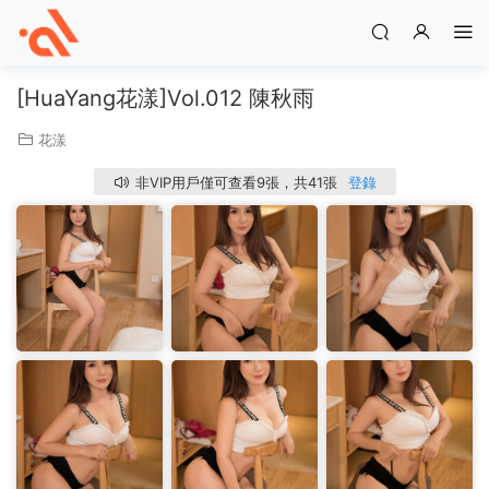
[HuaYang花漾]Vol.012 陳秋雨
花漾
非VIP用戶僅可查看9張，共41張
登錄