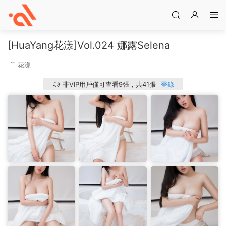
[HuaYang花漾]Vol.024 娜露Selena
花漾
非VIP用戶僅可查看9張，共41張
登錄