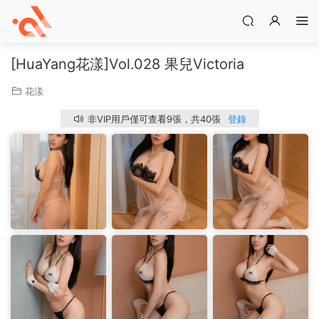
[HuaYang花漾]Vol.028 果兒Victoria
花漾
非VIP用戶僅可查看9張，共40張
登錄