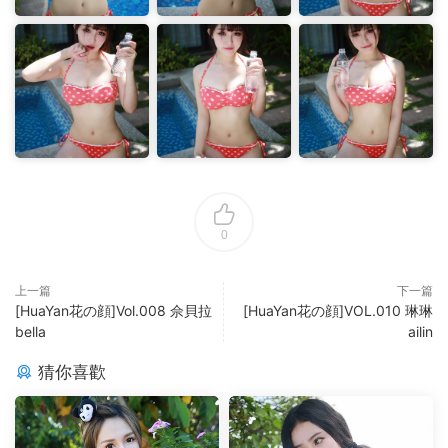
0
上一篇
下一篇
[HuaYan花の顔]Vol.008 佘貝拉
[HuaYan花の顔]VOL.010 琳琳
bella
ailin
猜你喜歡