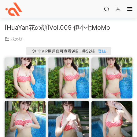
[HuaYan花の顔]Vol.009 伊小七MoMo
花の顔
非VIP用戶僅可查看9張，共52張
登錄