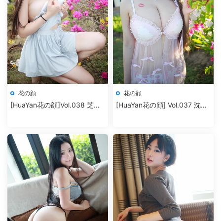
花の顔
花の顔
[HuaYan花の顔]Vol.038 芝芝
[HuaYan花の顔] Vol.037 沈蜜
Booty
桃off