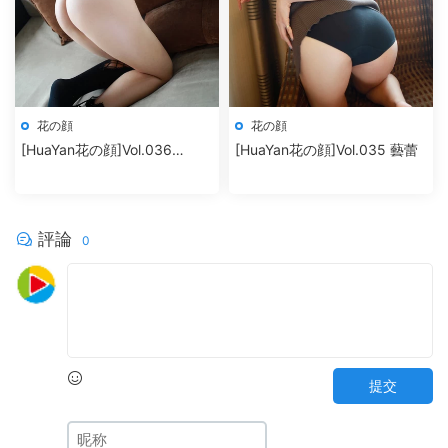
花の顔
花の顔
[HuaYan花の顔]Vol.036
[HuaYan花の顔]Vol.035 藝蕾
Manuela瑪魯娜
評論
0
提交