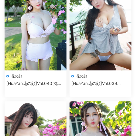
花の顔
花の顔
[HuaYan花の顔]Vol.040 沈蜜
[HuaYan花の顔]Vol.039
桃off
Manuela瑪魯娜