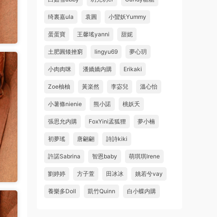
绮裏嘉ula
袁圓
小蠻妖Yummy
蛋蛋寶
王馨瑤yanni
甜妮
土肥圓矮挫窮
lingyu69
夢心玥
小肉肉咪
潘嬌嬌内購
Erikaki
Zoe柚柚
黃楽然
李宓兒
溫心怡
小薯條nienie
熊小諾
桃妖夭
張思允内購
FoxYini孟狐狸
夢小楠
初夢瑤
唐翩翩
詩詩kiki
許諾Sabrina
智恩baby
萌琪琪Irene
劉婷婷
方子萱
田冰冰
姚若兮vay
養樂多Doll
凱竹Quinn
白小蝶内購