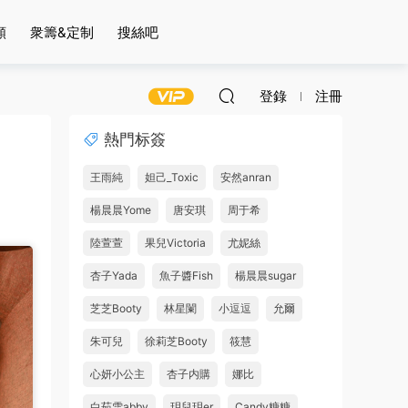
頻
衆籌&定制
搜絲吧
登錄
注冊
熱門标簽
王雨純
妲己_Toxic
安然anran
楊晨晨Yome
唐安琪
周于希
陸萱萱
果兒Victoria
尤妮絲
杏子Yada
魚子醬Fish
楊晨晨sugar
芝芝Booty
林星闌
小逗逗
允爾
朱可兒
徐莉芝Booty
筱慧
心妍小公主
杏子内購
娜比
白茹雪abby
玥兒玥er
Candy糖糖