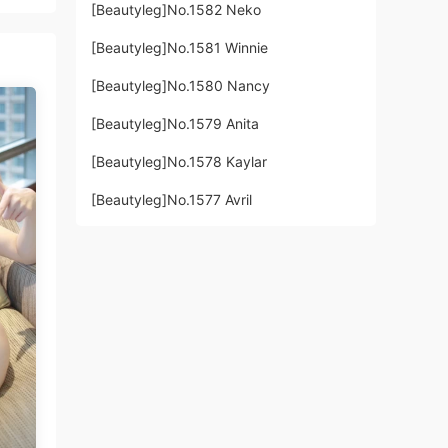
[Beautyleg]No.1582 Neko
[Beautyleg]No.1581 Winnie
[Beautyleg]No.1580 Nancy
[Beautyleg]No.1579 Anita
[Beautyleg]No.1578 Kaylar
[Beautyleg]No.1577 Avril