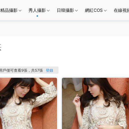
精品攝影
秀人攝影
日韓攝影
網紅COS
在線視
熹
P用戶僅可查看9張，共57張
登錄