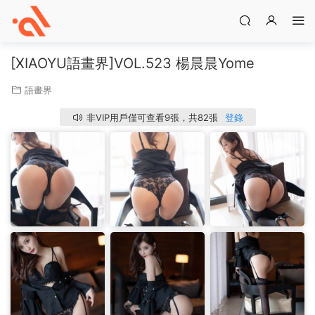
[XIAOYU語畫界]VOL.523 楊晨晨Yome
語畫界
非VIP用戶僅可查看9張，共82張
登錄