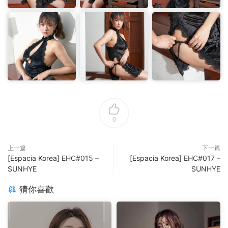
0
上一篇
下一篇
[Espacia Korea] EHC#015 –
[Espacia Korea] EHC#017 –
SUNHYE
SUNHYE
猜你喜歡