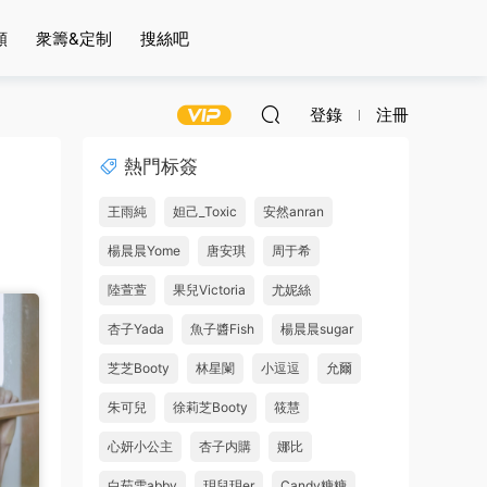
頻
衆籌&定制
搜絲吧
登錄
注冊
熱門标簽
王雨純
妲己_Toxic
安然anran
楊晨晨Yome
唐安琪
周于希
陸萱萱
果兒Victoria
尤妮絲
杏子Yada
魚子醬Fish
楊晨晨sugar
芝芝Booty
林星闌
小逗逗
允爾
朱可兒
徐莉芝Booty
筱慧
心妍小公主
杏子内購
娜比
白茹雪abby
玥兒玥er
Candy糖糖