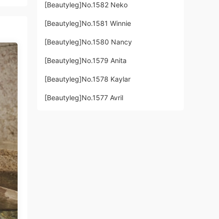
[Beautyleg]No.1582 Neko
[Beautyleg]No.1581 Winnie
[Beautyleg]No.1580 Nancy
[Beautyleg]No.1579 Anita
[Beautyleg]No.1578 Kaylar
[Beautyleg]No.1577 Avril