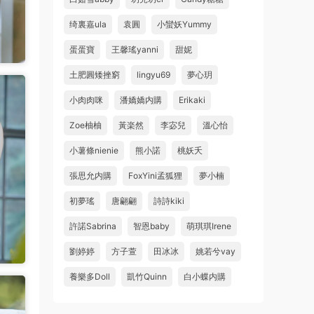
绮裏嘉ula
袁圓
小蠻妖Yummy
蛋蛋寶
王馨瑤yanni
甜妮
土肥圓矮挫窮
lingyu69
夢心玥
小肉肉咪
潘嬌嬌内購
Erikaki
Zoe柚柚
黃楽然
李宓兒
溫心怡
小薯條nienie
熊小諾
桃妖夭
張思允内購
FoxYini孟狐狸
夢小楠
初夢瑤
唐翩翩
詩詩kiki
許諾Sabrina
智恩baby
萌琪琪Irene
劉婷婷
方子萱
田冰冰
姚若兮vay
養樂多Doll
凱竹Quinn
白小蝶内購