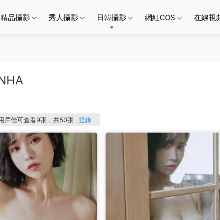
精品攝影
秀人攝影
日韓攝影
網紅COS
在線視
UNHA
P用戶僅可查看9張，共50張
登錄