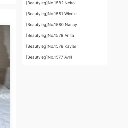
[Beautyleg]No.1582 Neko
[Beautyleg]No.1581 Winnie
[Beautyleg]No.1580 Nancy
[Beautyleg]No.1579 Anita
[Beautyleg]No.1578 Kaylar
[Beautyleg]No.1577 Avril