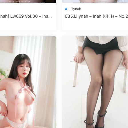
Lilynah
ynah] Lw069 Vol.30 – Inah
035.Lilynah – Inah (이나) – No.2
Freshman Girlfriend