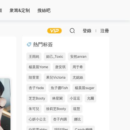
頻
衆籌&定制
搜絲吧
登錄
注冊
熱門标簽
王雨純
妲己_Toxic
安然anran
楊晨晨Yome
唐安琪
周于希
陸萱萱
果兒Victoria
尤妮絲
杏子Yada
魚子醬Fish
楊晨晨sugar
芝芝Booty
林星闌
小逗逗
允爾
朱可兒
徐莉芝Booty
筱慧
心妍小公主
杏子内購
娜比
白茹雪abby
玥兒玥er
Candy糖糖