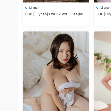
Lilynah
Lilynah
038.[Lilynah] Lw052 Vol.1 Heejae –
036.[Lil
New Baby HEEJAE
(이나)