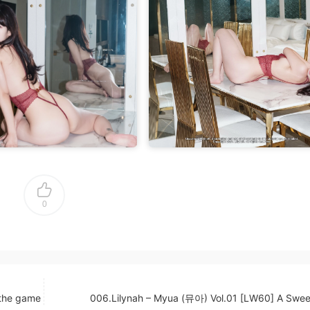
0
 the game
006.Lilynah – Myua (뮤아) Vol.01 [LW60] A Swee