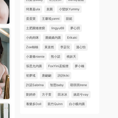
绮裏嘉ula
袁圓
小蠻妖Yummy
蛋蛋寶
王馨瑤yanni
甜妮
土肥圓矮挫窮
lingyu69
夢心玥
小肉肉咪
潘嬌嬌内購
Erikaki
Zoe柚柚
黃楽然
李宓兒
溫心怡
小薯條nienie
熊小諾
桃妖夭
張思允内購
FoxYini孟狐狸
夢小楠
初夢瑤
唐翩翩
詩詩kiki
許諾Sabrina
智恩baby
萌琪琪Irene
劉婷婷
方子萱
田冰冰
姚若兮vay
養樂多Doll
凱竹Quinn
白小蝶内購