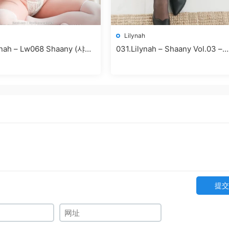
Lilynah
8 Shaany (샤니)
031.Lilynah – Shaany Vol.03 –
 – Peach
Looked In Office
提交