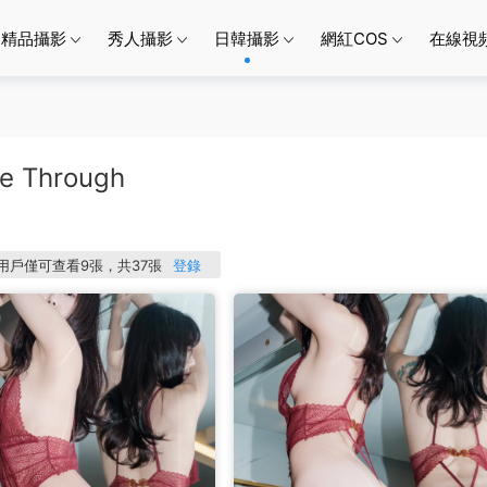
精品攝影
秀人攝影
日韓攝影
網紅COS
在線視
ee Through
P用戶僅可查看9張，共37張
登錄