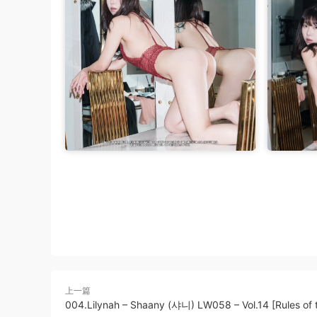
上一篇
004.Lilynah – Shaany (샤니) LW058 – Vol.14 [Rules of