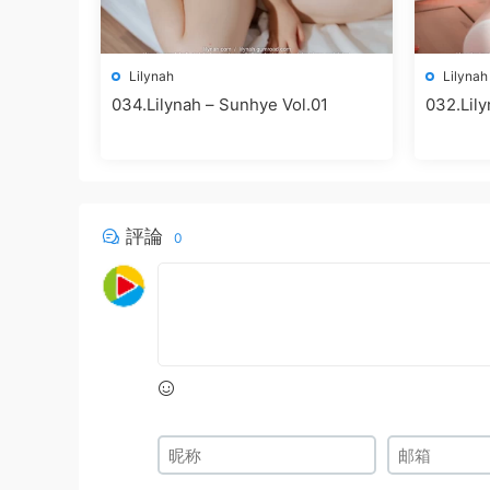
Lilynah
Lilynah
034.Lilynah – Sunhye Vol.01
032.Lilynah – Lw06
Vol.17 –
評論
0