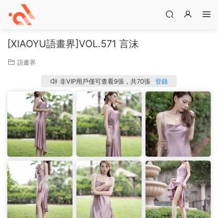
[XIAOYU語畫界]VOL.571 言沫
語畫界
非VIP用戶僅可查看9張，共70張
登錄