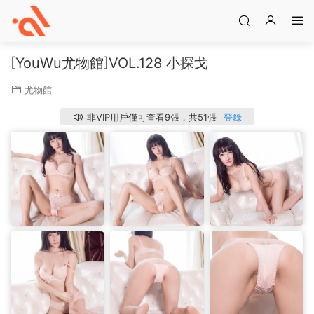
[YouWu尤物館]VOL.128 小探戈
尤物館
非VIP用戶僅可查看9張，共51張
登錄