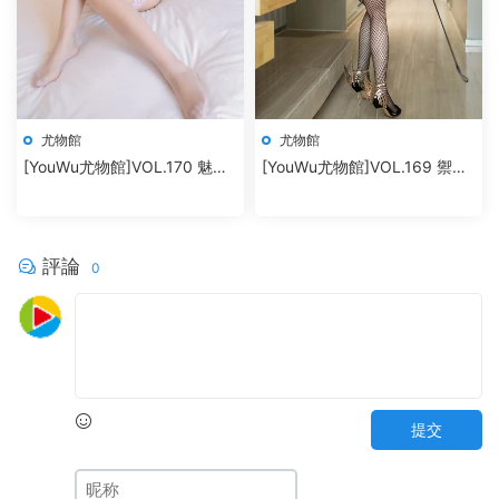
尤物館
尤物館
[YouWu尤物館]VOL.170 魅惑
[YouWu尤物館]VOL.169 禦姐
内衣蕾絲襪 nova李雅
美腿翹臀私房魅惑 筱慧
評論
0
提交