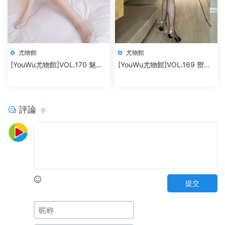
尤物館
尤物館
[YouWu尤物館]VOL.170 魅惑
[YouWu尤物館]VOL.169 禦姐
内衣蕾絲襪 nova李雅
美腿翹臀私房魅惑 筱慧
評論
0
提交