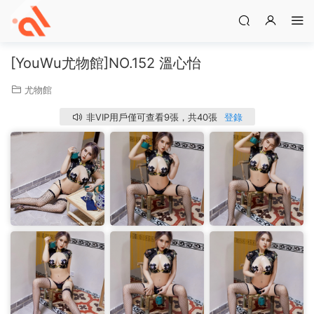
[YouWu尤物館]NO.152 溫心怡
尤物館
非VIP用戶僅可查看9張，共40張
登錄