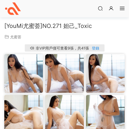
[YouMi尤蜜荟]NO.271 妲己_Toxic
尤蜜荟
非VIP用戶僅可查看9張，共41張
登錄