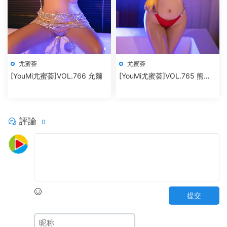
尤蜜荟
尤蜜荟
[YouMi尤蜜荟]VOL.766 允爾
[YouMi尤蜜荟]VOL.765 熊小
諾
評論
0
提交