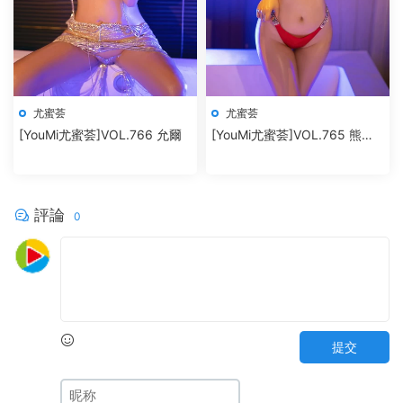
尤蜜荟
尤蜜荟
[YouMi尤蜜荟]VOL.766 允爾
[YouMi尤蜜荟]VOL.765 熊小
諾
評論
0
提交