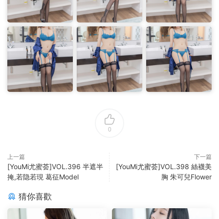
0
上一篇
下一篇
[YouMi尤蜜荟]VOL.396 半遮半
[YouMi尤蜜荟]VOL.398 絲襪美
掩,若隐若現 葛征Model
胸 朱可兒Flower
猜你喜歡