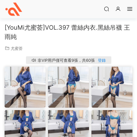
[YouMi尤蜜荟]VOL.397 蕾絲内衣.黑絲吊襪 王
雨純
尤蜜荟
非VIP用戶僅可查看9張，共60張
登錄