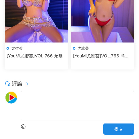
尤蜜荟
尤蜜荟
[YouMi尤蜜荟]VOL.766 允爾
[YouMi尤蜜荟]VOL.765 熊小
諾
評論
0
提交