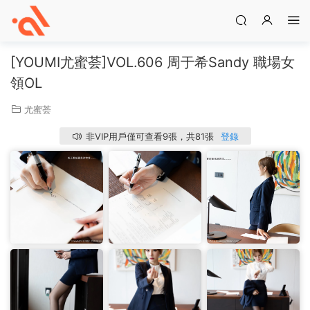
[YOUMI尤蜜荟]VOL.606 周于希Sandy 職場女
領OL
尤蜜荟
非VIP用戶僅可查看9張，共81張
登錄