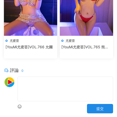
尤蜜荟
尤蜜荟
[YouMi尤蜜荟]VOL.766 允爾
[YouMi尤蜜荟]VOL.765 熊小
諾
評論
0
提交