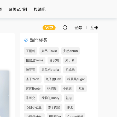
頻
衆籌&定制
搜絲吧
登錄
注冊
熱門标簽
王雨純
妲己_Toxic
安然anran
楊晨晨Yome
唐安琪
周于希
陸萱萱
果兒Victoria
尤妮絲
杏子Yada
魚子醬Fish
楊晨晨sugar
芝芝Booty
林星闌
小逗逗
允爾
朱可兒
徐莉芝Booty
筱慧
心妍小公主
杏子内購
娜比
白茹雪abby
玥兒玥er
Candy糖糖