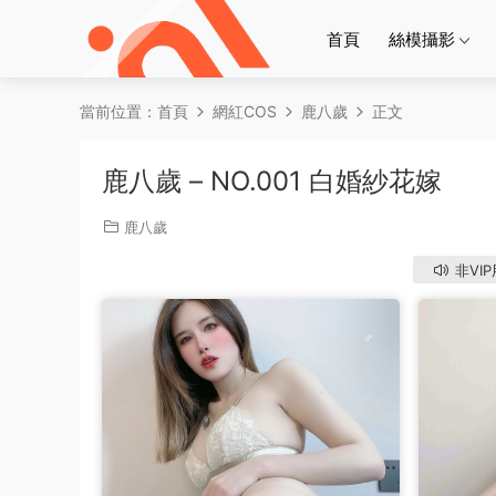
首頁
絲模攝影
當前位置：
首頁
網紅COS
鹿八歲
正文
鹿八歲 – NO.001 白婚紗花嫁
鹿八歲
非VI