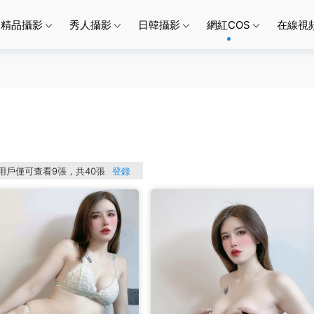
精品攝影
秀人攝影
日韓攝影
網紅COS
在線視
P用戶僅可查看9張，共40張
登錄