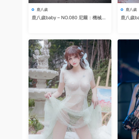
鹿八歲
鹿八歲
鹿八歲baby – NO.080 尼爾：機械紀
鹿八歲ba
元 2B廢墟
女郎2.0