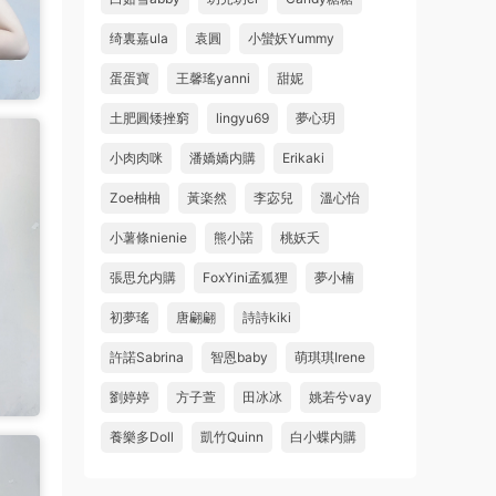
绮裏嘉ula
袁圓
小蠻妖Yummy
蛋蛋寶
王馨瑤yanni
甜妮
土肥圓矮挫窮
lingyu69
夢心玥
小肉肉咪
潘嬌嬌内購
Erikaki
Zoe柚柚
黃楽然
李宓兒
溫心怡
小薯條nienie
熊小諾
桃妖夭
張思允内購
FoxYini孟狐狸
夢小楠
初夢瑤
唐翩翩
詩詩kiki
許諾Sabrina
智恩baby
萌琪琪Irene
劉婷婷
方子萱
田冰冰
姚若兮vay
養樂多Doll
凱竹Quinn
白小蝶内購