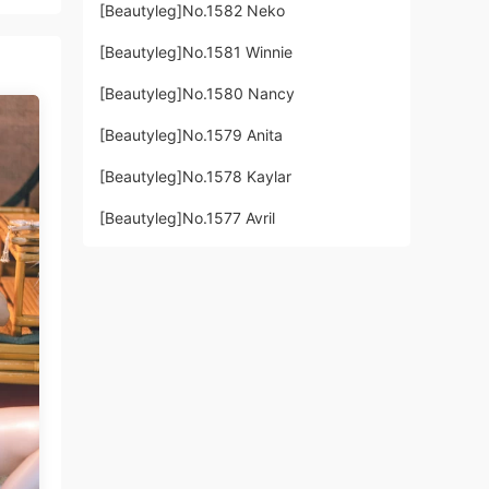
[Beautyleg]No.1582 Neko
[Beautyleg]No.1581 Winnie
[Beautyleg]No.1580 Nancy
[Beautyleg]No.1579 Anita
[Beautyleg]No.1578 Kaylar
[Beautyleg]No.1577 Avril