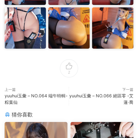
2
上一篇
下一篇
yuuhui玉彙 – NO.064 端午特輯-
yuuhui玉彙 – NO.066 絕區零 -艾
粽葉仙
蓮·喬
猜你喜歡