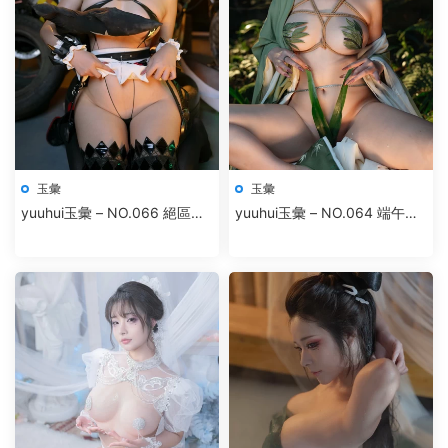
玉彙
玉彙
yuuhui玉彙 – NO.066 絕區零
yuuhui玉彙 – NO.064 端午特
-艾蓮·喬
輯-粽葉仙