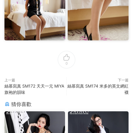
0
上一篇
下一篇
絲慕寫真 SM172 天天一元 MIYA
絲慕寫真 SM174 米多的英文網紅
旗袍的韻味
襪
猜你喜歡