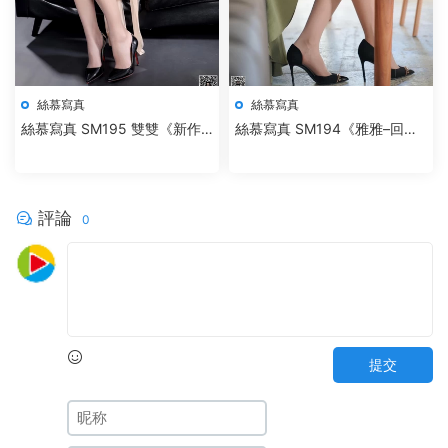
絲慕寫真
絲慕寫真
絲慕寫真 SM195 雙雙《新作–
絲慕寫真 SM194《雅雅–回
捆綁欲望》
顧》
評論
0
提交