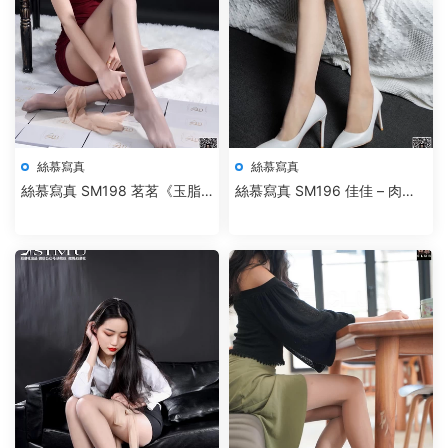
絲慕寫真
絲慕寫真
絲慕寫真 SM198 茗茗《玉脂
絲慕寫真 SM196 佳佳 – 肉絲
香絲》-新作
小熱褲