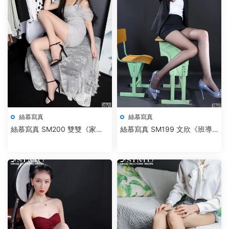
絲慕寫真
絲慕寫真
絲慕寫真 SM200 雙雙《家妻
絲慕寫真 SM199 文欣《班導
的私生活》
師》