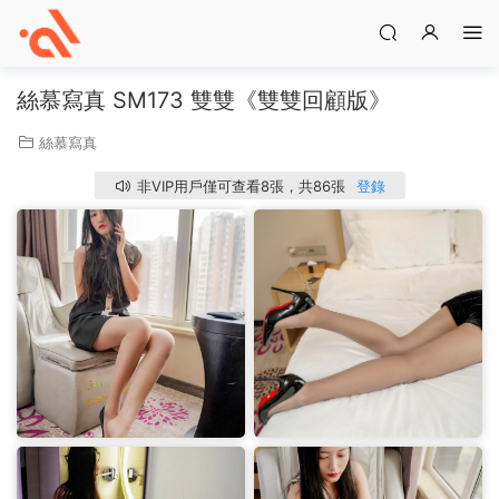
絲慕寫真 SM173 雙雙《雙雙回顧版》
絲慕寫真
非VIP用戶僅可查看8張，共86張
登錄