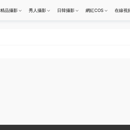
精品攝影
秀人攝影
日韓攝影
網紅COS
在線視