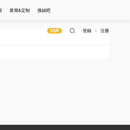
頻
衆籌&定制
搜絲吧
登錄
注冊