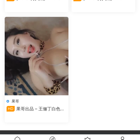
俪丁
俪丁
果哥
果哥出品 – 王俪丁白色高
HD
雅寶寶
自豪的采用
Modown
主題