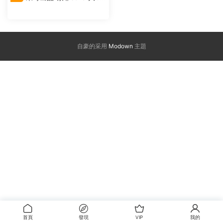
激情MV
自豪的采用
Modown
主題
首頁
發現
VIP
我的