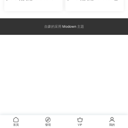
NO.10270 金允珍呐
珍呐
自豪的采用
Modown
主題
首頁
發現
VIP
我的